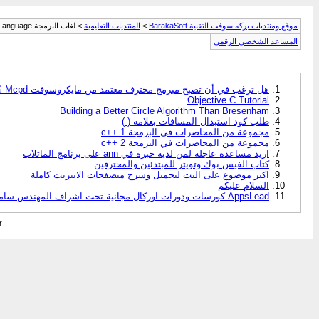
موقع ومنتديات بركه سوفت التقنية BarakaSoft
>
المنتديات التعليمية
> لغات البرمجة Programming Language
المساعد الشخصي الرقمي
هل ترغب في أن تصبح مبرمج محترف معتمد من مايكروسوفت Mcpd ؟ إليك الطريق ..
Objective C Tutorial
Building a Better Circle Algorithm Than Bresenham
طلب كود استبدال المسافات بعلامة (-)
مجموعة من المحاضرات في البرمجة c++ 1
مجموعة من المحاضرات في البرمجة c++ 2
اريد مساعدة عاجلة لمن لديه خبرة في ann على برنامج الماتلاب
كتاب الفيس بوك وتويتر للمبتدئين والمحترفين
اكبر موضوع على النت لتحميل وشرح متصفحات الانترنت كاملة
السلام عليكم
AppsLead كورسات ودورات اوركال مجانية تحت اشراف المهندس سامح بكار " استشارى تطبيقات اوراكل "
r