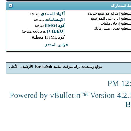
ط المشاركة
تستطيع
إضافة مواضيع جديدة
أكواد المنتدى
متاحة
تستطيع
الرد على المواضيع
الابتسامات
متاحة
تستطيع
إرفاق ملفات
كود [IMG]
متاحة
تستطيع
تعديل مشاركاتك
[VIDEO]
code is
متاحة
كود HTML
معطلة
قوانين المنتدى
موقع ومنتديات بركه سوفت التقنية BarakaSoft
الأرشيف
الأعلى
12:3
Powered by vBulletin™ Version 4.2.5
B