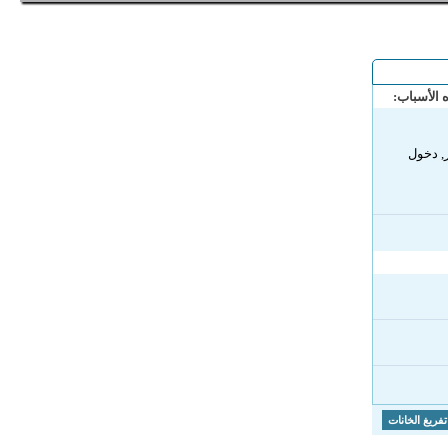
 الأسباب:
, دخول