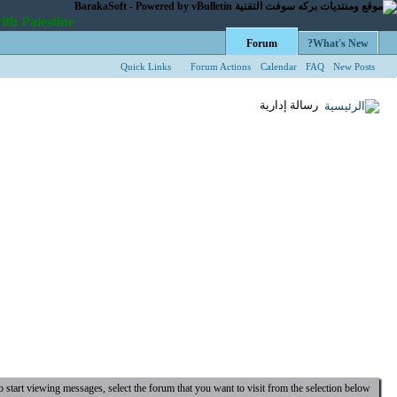
We Stand with Palestine
Forum
What's New?
Quick Links
Forum Actions
Calendar
FAQ
New Posts
رسالة إدارية
o start viewing messages, select the forum that you want to visit from the selection below.